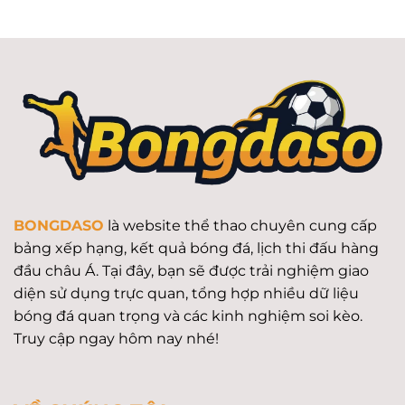
BONGDASO
là website thể thao chuyên cung cấp
bảng xếp hạng, kết quả bóng đá, lịch thi đấu hàng
đầu châu Á. Tại đây, bạn sẽ được trải nghiệm giao
diện sử dụng trực quan, tổng hợp nhiều dữ liệu
bóng đá quan trọng và các kinh nghiệm soi kèo.
Truy cập ngay hôm nay nhé!