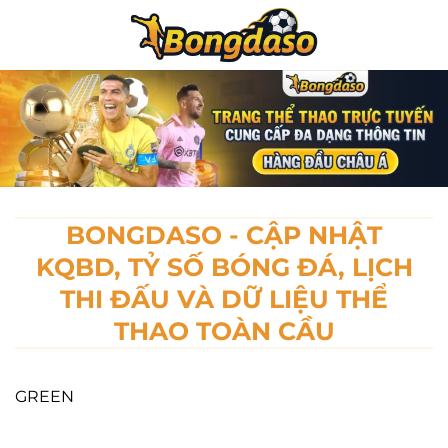
Bỏ
qua
nội
dung
BONGDASO - CẬP NHẬT
KQBD, TỶ SỐ BÓNG ĐÁ, LỊCH
THI ĐẤU VÀ DỮ LIỆU THỂ
THAO TOÀN CẦU
GREEN